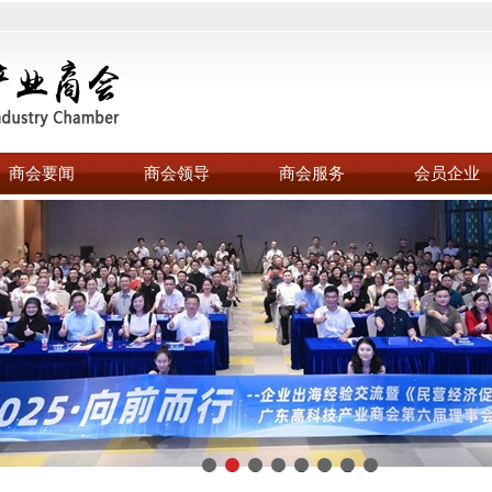
商会要闻
商会领导
商会服务
会员企业
1
2
3
4
5
6
7
8