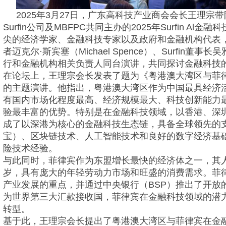
2025年3月27日，广东高科技产业商会会长王理宗
Surfin公司及MBFPC共同主办的2025年Surfin A
尖的经济学家、金融科技专家以及政府和金融机构代表，
者迈克尔·斯宾塞（Michael Spence）、Surfin
行和金融机构相关负责人同台演讲，共同探讨金融科技
在论坛上，王理宗会长发表了题为《粤港澳大湾区与菲
的主题演讲。他指出，粤港澳大湾区作为中国最具经济
有国内市场化程度最高、经济规模最大、科技创新能力
验最丰富的优势。特别是在金融科技领域，以香港、深
成了以深港为核心的金融科技生态链，具备全球领先的
宝）、区块链技术、人工智能技术和良好的数字经济基
险技术经验。
与此同时，菲律宾作为东盟增长最快的经济体之一，其人
岁，具有庞大的年轻劳动力市场和旺盛的消费需求。菲
产业发展的重点，并通过中央银行（BSP）推出了开放
为世界第三大汇款接收国，菲律宾在金融科技领域的潜
转型。
基于此，王理宗会长提出了粤港澳大湾区与菲律宾在金