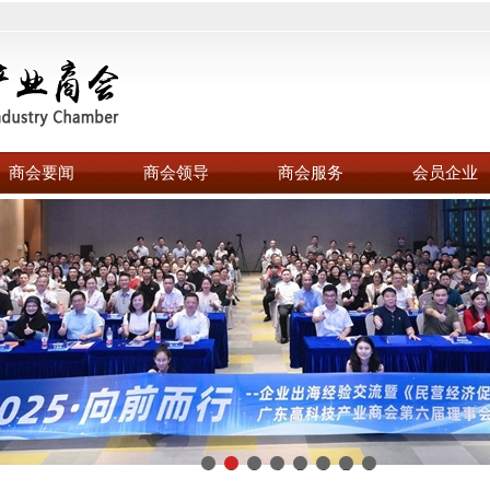
商会要闻
商会领导
商会服务
会员企业
1
2
3
4
5
6
7
8