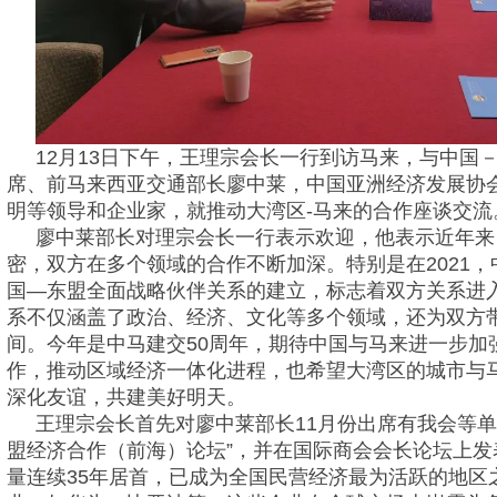
12月13日下午，王理宗会长一行到访马来，与中国
席、前马来西亚交通部长廖中莱，中国亚洲经济发展协
明等领导和企业家，就推动大湾区-马来的合作座谈交流
廖中莱部长对理宗会长一行表示欢迎，他表示近年来
密，双方在多个领域的合作不断加深。特别是在2021
国—东盟全面战略伙伴关系的建立，标志着双方关系进
系不仅涵盖了政治、经济、文化等多个领域，还为双方
间。今年是中马建交50周年，期待中国与马来进一步加
作，推动区域经济一体化进程，也希望大湾区的城市与
深化友谊，共建美好明天。
王理宗会长首先对廖中莱部长11月份出席有我会等单位
盟经济合作（前海）论坛”，并在国际商会会长论坛上
量连续35年居首，已成为全国民营经济最为活跃的地区