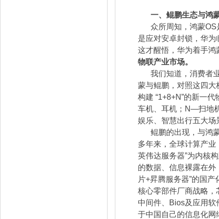
一、鲲鹏生态与鸿
众所周知，鸿蒙OS
是应对安卓封锁，华为
这才醒悟，华为着手鸿
物联产业市场。
我们知道，消费者
蒙与鲲鹏，对照这四大
构建 “1+8+N”的
车机、耳机；N—扫地
娱乐、智慧出行五大场
鲲鹏的出现，与鸿
多年来，全球计算产业，
英伟达服务器”为内核
的数据、信息裸露在外
片+昇腾服务器”的国
核心零部件厂商战略，
中间件、Bios及应
于中国自己的信息化网